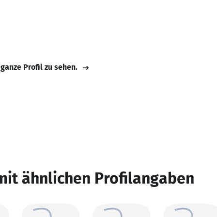
 ganze Profil zu sehen.
mit ähnlichen Profilangaben