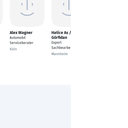
Alex Wagner
Hatice As /
Linus Fischer
Görfidan
Automobil
Objektverwalter
Export
Serviceberater
Leonberg
Sachbearbeiterin
Köln
Mannheim