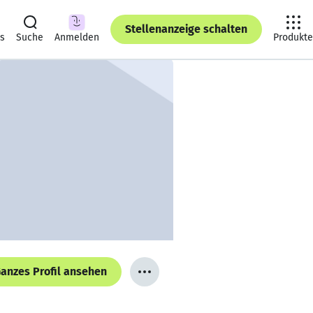
Stellenanzeige schalten
ts
Suche
Anmelden
Produkte
anzes Profil ansehen