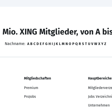
 Mio. XING Mitglieder, von A bi
Nachname:
A
B
C
D
E
F
G
H
I
J
K
L
M
N
O
P
Q
R
S
T
U
V
W
X
Y
Z
Mitgliedschaften
Hauptbereiche
Premium
Mitgliederverz
ProJobs
Jobs Verzeichn
Unternehmen