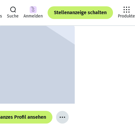
Stellenanzeige schalten
ts
Suche
Anmelden
Produkte
anzes Profil ansehen