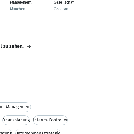
Management
Gesellschafter
Rheinland-Pfalz
München
Oederan
il zu sehen.
rim Management
Finanzplanung
Interim-Controller
ratung
Unternehmensstrategie