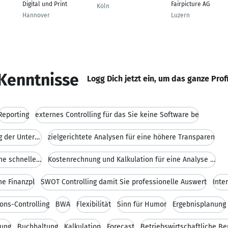
Digital und Print
Fairpicture AG
Köln
Hannover
Luzern
Kenntnisse
Logg Dich jetzt ein, um das ganze Prof
Reporting
externes Controlling für das Sie keine Software be
Unternehmensberatung für die Planung der Unternehm
zielgerichtete Analysen für eine höhere Transparen
Cockpit und Kennzahlensysteme für eine schnelle Er
Kostenrechnung und Kalkulation für eine Analyse un
he Finanzpl
SWOT Controlling damit Sie professionelle Auswert
Inte
ons-Controlling
BWA
Flexibilität
Sinn für Humor
Ergebnisplanung
ung
Buchhaltung
Kalkulation
Forecast
Betriebswirtschaftliche Be