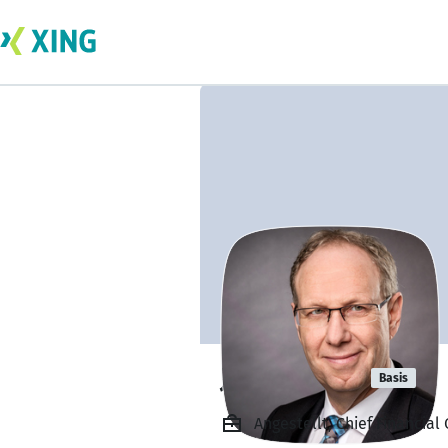
Jörg Arnold
Basis
Angestellt, Chief Financia