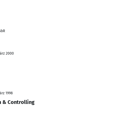
GbR
März 2000
ärz 1998
n & Controlling