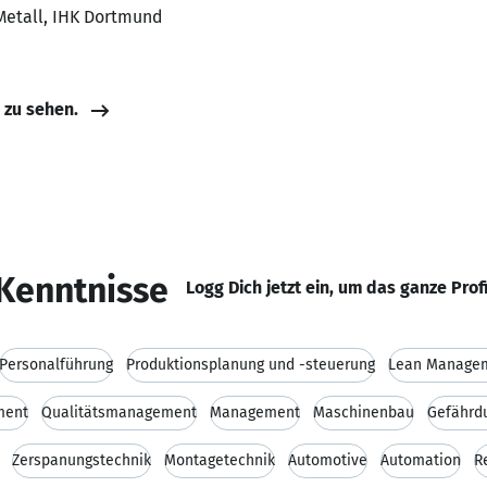
 Metall, IHK Dortmund
e zu sehen.
Kenntnisse
Logg Dich jetzt ein, um das ganze Prof
Personalführung
Produktionsplanung und -steuerung
Lean Manage
ment
Qualitätsmanagement
Management
Maschinenbau
Gefährd
Zerspanungstechnik
Montagetechnik
Automotive
Automation
R