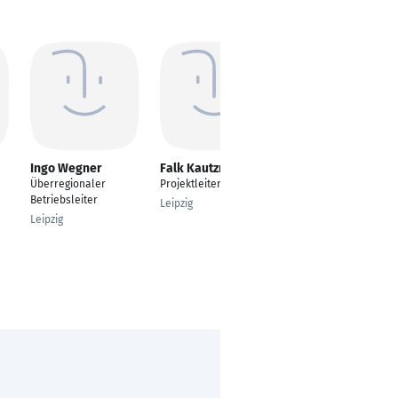
Ingo Wegner
Falk Kautzner
Dennis Haase
Überregionaler
Projektleiter
Stllv. Betriebsleiter
Betriebsleiter
Leipzig
Veitshöchheim
Leipzig