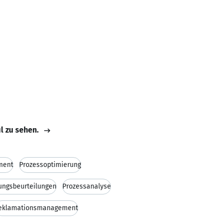
il zu sehen.
ment
Prozessoptimierung
ungsbeurteilungen
Prozessanalyse
eklamationsmanagement