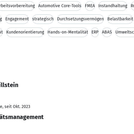
rbeitsvorbereitung
Automotive Core-Tools
FMEA
Instandhaltung
R
g
Engagement
strategisch
Durchsetzungsvermögen
Belastbarkeit
ät
Kundenorientierung
Hands-on-Mentalität
ERP
ABAS
Umweltsc
llstein
, seit Okt. 2023
itätsmanagement