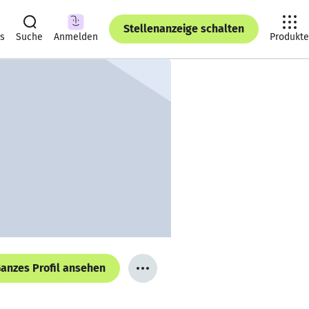
Stellenanzeige schalten
ts
Suche
Anmelden
Produkte
anzes Profil ansehen