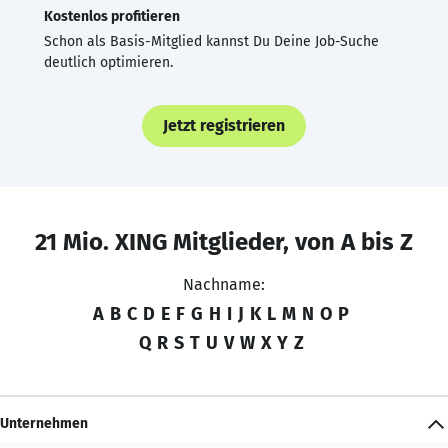
Kostenlos profitieren
Schon als Basis-Mitglied kannst Du Deine Job-Suche
deutlich optimieren.
Jetzt registrieren
21 Mio. XING Mitglieder, von A bis Z
Nachname:
A
B
C
D
E
F
G
H
I
J
K
L
M
N
O
P
Q
R
S
T
U
V
W
X
Y
Z
Unternehmen