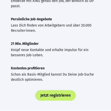
Entdecke mit XING genau den Job, der wirklich zu Dir
passt.
Persönliche Job-Angebote
Lass Dich finden von Arbeitgebern und über 20.000
Recruiter·innen.
21 Mio. Mitglieder
Knüpf neue Kontakte und erhalte Impulse für ein
besseres Job-Leben.
Kostenlos profitieren
Schon als Basis-Mitglied kannst Du Deine Job-Suche
deutlich optimieren.
Jetzt registrieren