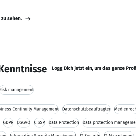
e zu sehen.
Kenntnisse
Logg Dich jetzt ein, um das ganze Prof
Risk management
siness Continuity Management
Datenschutzbeauftragter
Medienrec
GDPR
DSGVO
CISSP
Data Protection
Data protection manageme
tem
Information Security Management
IT-Security
IT-Management