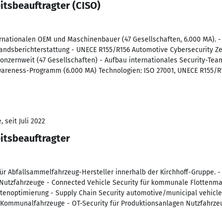
itsbeauftragter (CISO)
ernationalen OEM und Maschinenbauer (47 Gesellschaften, 6.000 MA). -
andsberichterstattung - UNECE R155/R156 Automotive Cybersecurity Zert
nzernweit (47 Gesellschaften) - Aufbau internationales Security-Team
areness-Programm (6.000 MA) Technologien: ISO 27001, UNECE R155/R15
 seit Juli 2022
itsbeauftragter
ür Abfallsammelfahrzeug-Hersteller innerhalb der Kirchhoff-Gruppe.
 Nutzfahrzeuge - Connected Vehicle Security für kommunale Flottenm
utenoptimierung - Supply Chain Security automotive/municipal vehicl
e Kommunalfahrzeuge - OT-Security für Produktionsanlagen Nutzfahrz