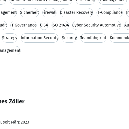
nagement
Sicherheit
Firewall
Disaster Recovery
IT-Compliance
I
udit
IT Governance
CISA
ISO 21434
Cyber Security Automotive
Au
Strategy
Information Security
Security
Teamfähigkeit
Kommunika
Management
es Zöller
, seit März 2023