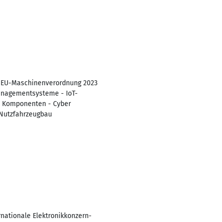
 - EU-Maschinenverordnung 2023
anagementsysteme - IoT-
le Komponenten - Cyber
 Nutzfahrzeugbau
rnationale Elektronikkonzern-