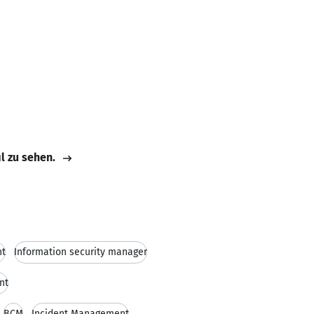
il zu sehen.
ht
Information security manager
nt
BCM
Incident Management