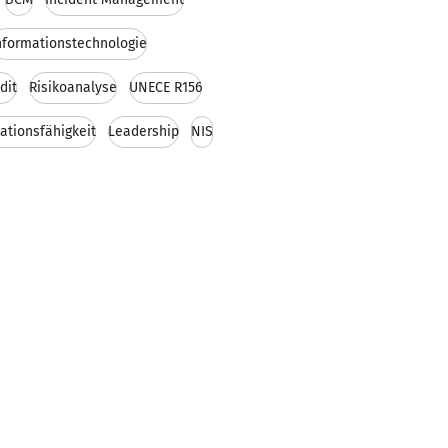
nformationstechnologie
dit
Risikoanalyse
UNECE R156
tionsfähigkeit
Leadership
NIS