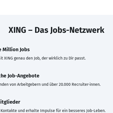
XING – Das Jobs-Netzwerk
 Million Jobs
t XING genau den Job, der wirklich zu Dir passt.
che Job-Angebote
inden von Arbeitgebern und über 20.000 Recruiter·innen.
itglieder
Kontakte und erhalte Impulse für ein besseres Job-Leben.