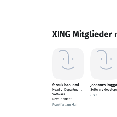
XING Mitglieder 
farouk haouami
Johannes Ragg
Head of Department
Software develop
Software
Graz
Development
Frankfurt am Main