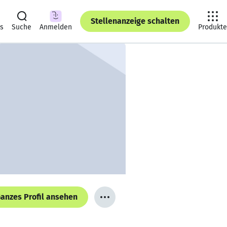
Stellenanzeige schalten
ts
Suche
Anmelden
Produkte
anzes Profil ansehen