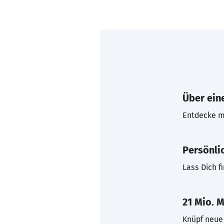
Über eine
Entdecke mi
Persönli
Lass Dich f
21 Mio. M
Knüpf neue 