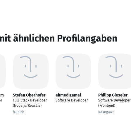
mit ähnlichen Profilangaben
am
Stefan Oberhofer
ahmed gamal
Philipp Gieseler
er
Full-Stack Developer
Software Developer
Software Developer
(Node.js/React.js)
(Frontend)
Munich
Kakogawa