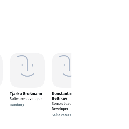
Tjarko Großmann
Konstantin
Jan Bartholomäus-
Beltikov
Jung
Software-developer
Senior/Lead Software
Senior Software
Hamburg
Developer
Engineer
Saint Petersburg
Kressbronn am
Bodensee