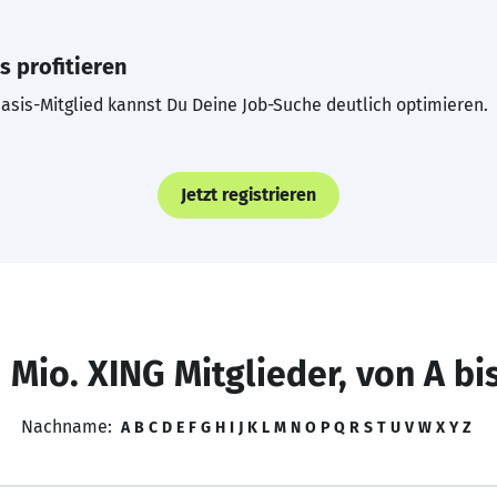
s profitieren
asis-Mitglied kannst Du Deine Job-Suche deutlich optimieren.
Jetzt registrieren
 Mio. XING Mitglieder, von A bi
Nachname:
A
B
C
D
E
F
G
H
I
J
K
L
M
N
O
P
Q
R
S
T
U
V
W
X
Y
Z