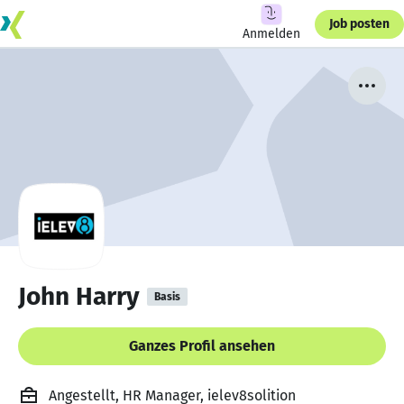
Job posten
Anmelden
John Harry
Basis
Ganzes Profil ansehen
Angestellt, HR Manager, ielev8solition