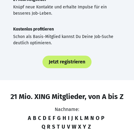
Knüpf neue Kontakte und erhalte Impulse für ein
besseres Job-Leben.
Kostenlos profitieren
Schon als Basis-Mitglied kannst Du Deine Job-Suche
deutlich optimieren.
Jetzt registrieren
21 Mio. XING Mitglieder, von A bis Z
Nachname:
A
B
C
D
E
F
G
H
I
J
K
L
M
N
O
P
Q
R
S
T
U
V
W
X
Y
Z