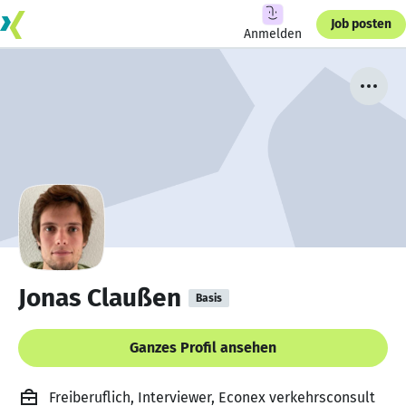
Job posten
Anmelden
Jonas Claußen
Basis
Ganzes Profil ansehen
Freiberuflich, Interviewer, Econex verkehrsconsult