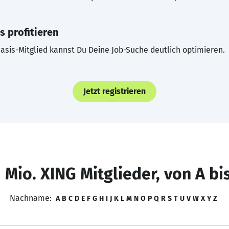
s profitieren
asis-Mitglied kannst Du Deine Job-Suche deutlich optimieren.
Jetzt registrieren
 Mio. XING Mitglieder, von A bi
Nachname:
A
B
C
D
E
F
G
H
I
J
K
L
M
N
O
P
Q
R
S
T
U
V
W
X
Y
Z