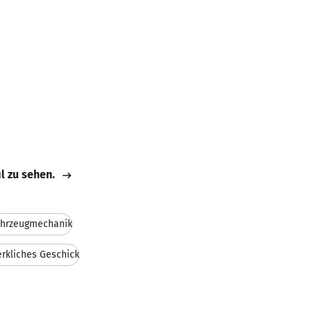
il zu sehen.
ahrzeugmechanik
rkliches Geschick