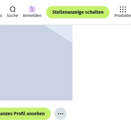
Stellenanzeige schalten
ts
Suche
Anmelden
Produkte
anzes Profil ansehen