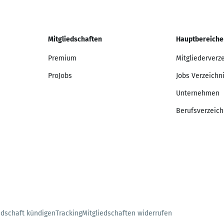
Mitgliedschaften
Hauptbereiche
Premium
Mitgliederverz
ProJobs
Jobs Verzeichn
Unternehmen
Berufsverzeich
edschaft kündigen
Tracking
Mitgliedschaften widerrufen