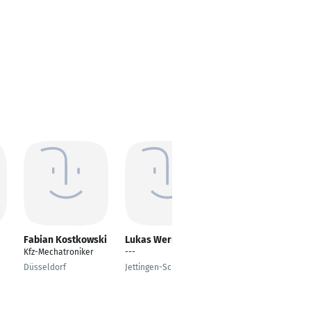
Fabian Kostkowski
Lukas Wernisch
Mike Wiedmann
Kfz-Mechatroniker
---
Produktionsleiter
Düsseldorf
Jettingen-Scheppach
Blaustein