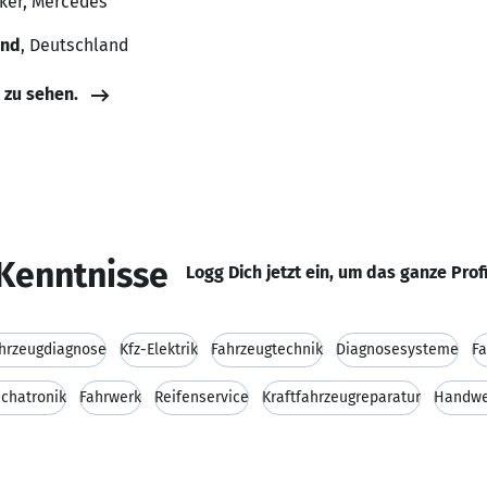
iker, Mercedes
and
, Deutschland
e zu sehen.
Kenntnisse
Logg Dich jetzt ein, um das ganze Prof
hrzeugdiagnose
Kfz-Elektrik
Fahrzeugtechnik
Diagnosesysteme
F
chatronik
Fahrwerk
Reifenservice
Kraftfahrzeugreparatur
Handwe