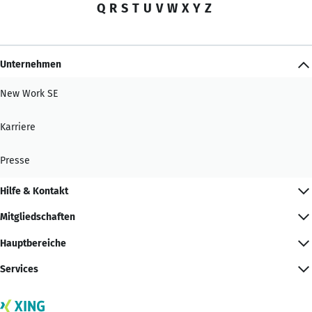
Q
R
S
T
U
V
W
X
Y
Z
Unternehmen
New Work SE
Karriere
Presse
Hilfe & Kontakt
Mitgliedschaften
Hauptbereiche
Services