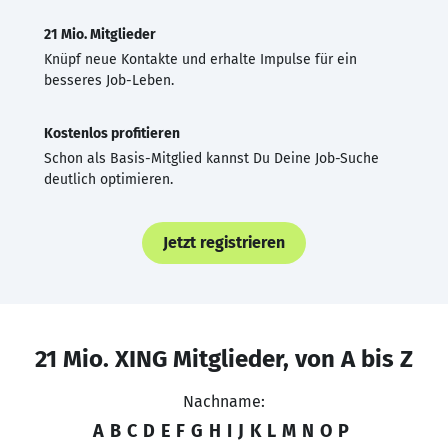
21 Mio. Mitglieder
Knüpf neue Kontakte und erhalte Impulse für ein
besseres Job-Leben.
Kostenlos profitieren
Schon als Basis-Mitglied kannst Du Deine Job-Suche
deutlich optimieren.
Jetzt registrieren
21 Mio. XING Mitglieder, von A bis Z
Nachname:
A
B
C
D
E
F
G
H
I
J
K
L
M
N
O
P