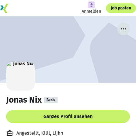
Job posten
Anmelden
Jonas Nix
Basis
Ganzes Profil ansehen
Angestellt, Kllll, Lljhh