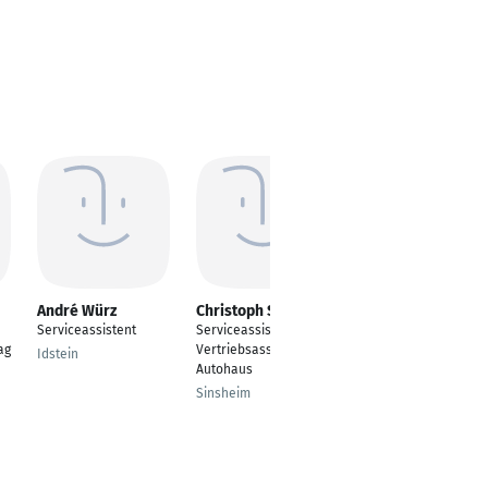
André Würz
Christoph Schupp
Bastian Häusler
Serviceassistent
Serviceassistent /
Rental Management
ag
Vertriebsassistent im
Assistant
Idstein
Autohaus
Aachen
Sinsheim