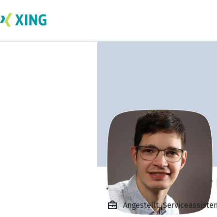
Jonas Pfatteicher
Angestellt, Serviceassist