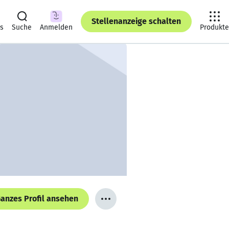
Stellenanzeige schalten
ts
Suche
Anmelden
Produkte
anzes Profil ansehen