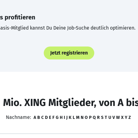
s profitieren
asis-Mitglied kannst Du Deine Job-Suche deutlich optimieren.
Jetzt registrieren
 Mio. XING Mitglieder, von A bi
Nachname:
A
B
C
D
E
F
G
H
I
J
K
L
M
N
O
P
Q
R
S
T
U
V
W
X
Y
Z