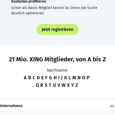
Kostenlos profitieren
Schon als Basis-Mitglied kannst Du Deine Job-Suche
deutlich optimieren.
Jetzt registrieren
21 Mio. XING Mitglieder, von A bis Z
Nachname:
A
B
C
D
E
F
G
H
I
J
K
L
M
N
O
P
Q
R
S
T
U
V
W
X
Y
Z
Unternehmen