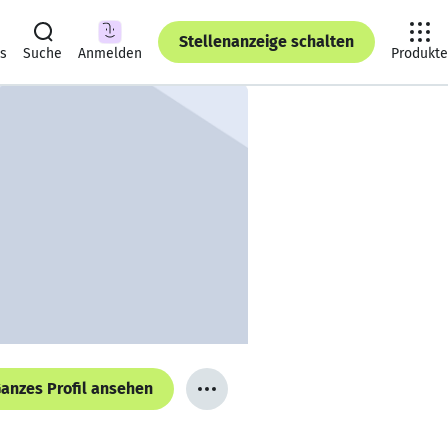
Stellenanzeige schalten
ts
Suche
Anmelden
Produkte
anzes Profil ansehen