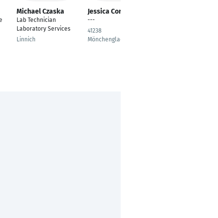
Michael Czaska
Jessica Corsten
sylvia mkenya
e
Lab Technician
---
Laboratory Technician
Laboratory Services
41238
Bungoma
Linnich
Mönchengladbach