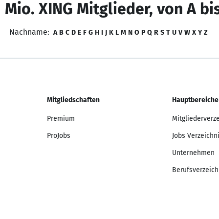
 Mio. XING Mitglieder, von A bi
Nachname:
A
B
C
D
E
F
G
H
I
J
K
L
M
N
O
P
Q
R
S
T
U
V
W
X
Y
Z
Mitgliedschaften
Hauptbereiche
Premium
Mitgliederverz
ProJobs
Jobs Verzeichn
Unternehmen
Berufsverzeich