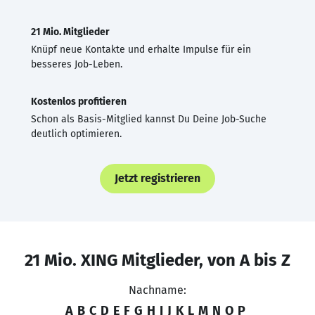
21 Mio. Mitglieder
Knüpf neue Kontakte und erhalte Impulse für ein
besseres Job-Leben.
Kostenlos profitieren
Schon als Basis-Mitglied kannst Du Deine Job-Suche
deutlich optimieren.
Jetzt registrieren
21 Mio. XING Mitglieder, von A bis Z
Nachname:
A
B
C
D
E
F
G
H
I
J
K
L
M
N
O
P