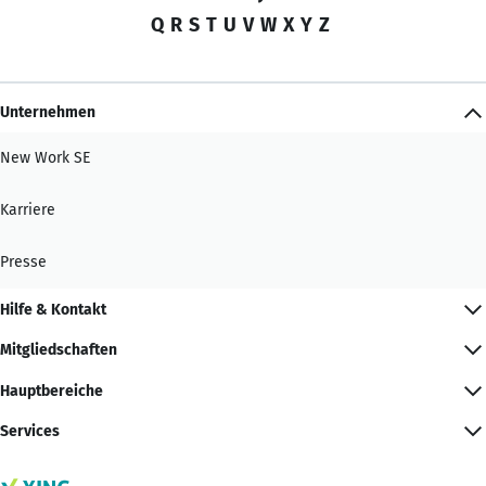
Q
R
S
T
U
V
W
X
Y
Z
Unternehmen
New Work SE
Karriere
Presse
Hilfe & Kontakt
Mitgliedschaften
Hauptbereiche
Services