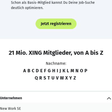
Schon als Basis-Mitglied kannst Du Deine Job-Suche
deutlich optimieren.
Jetzt registrieren
21 Mio. XING Mitglieder, von A bis Z
Nachname:
A
B
C
D
E
F
G
H
I
J
K
L
M
N
O
P
Q
R
S
T
U
V
W
X
Y
Z
Unternehmen
New Work SE