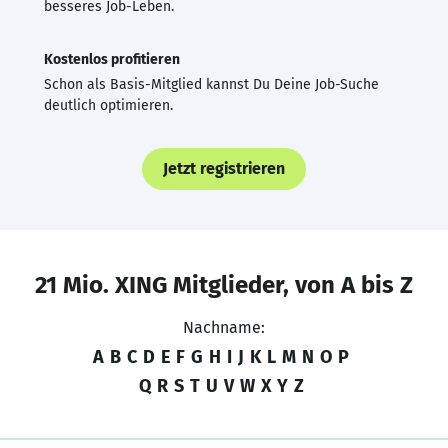
besseres Job-Leben.
Kostenlos profitieren
Schon als Basis-Mitglied kannst Du Deine Job-Suche
deutlich optimieren.
Jetzt registrieren
21 Mio. XING Mitglieder, von A bis Z
Nachname:
A
B
C
D
E
F
G
H
I
J
K
L
M
N
O
P
Q
R
S
T
U
V
W
X
Y
Z