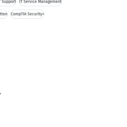
T Support
IT Service Management
tten
CompTIA Security+
r