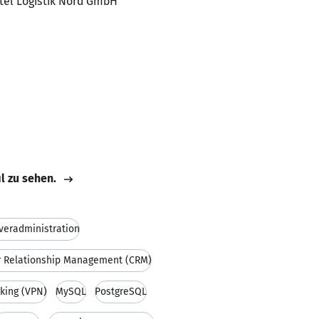
ttel Logistik Nord GmbH
il zu sehen.
veradministration
 Relationship Management (CRM)
rking (VPN)
MySQL
PostgreSQL