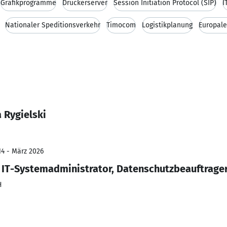
Grafikprogramme
Druckerserver
Session Initiation Protocol (SIP)
I
Nationaler Speditionsverkehr
Timocom
Logistikplanung
Europale
 Rygielski
14 - März 2026
, IT-Systemadministrator, Datenschutzbeauftrage
H