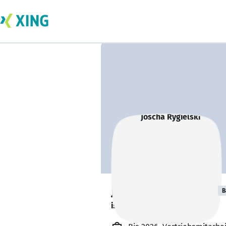
Joscha Rygielski
B
ist offen für Projekte. 🔎