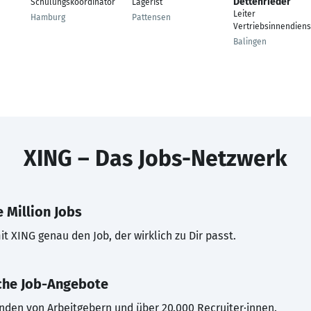
Dettenrieder
Schulungskoordinator
Lagerist
Leiter
Hamburg
Pattensen
Vertriebsinnendiens
Balingen
XING – Das Jobs-Netzwerk
 Million Jobs
t XING genau den Job, der wirklich zu Dir passt.
che Job-Angebote
inden von Arbeitgebern und über 20.000 Recruiter·innen.