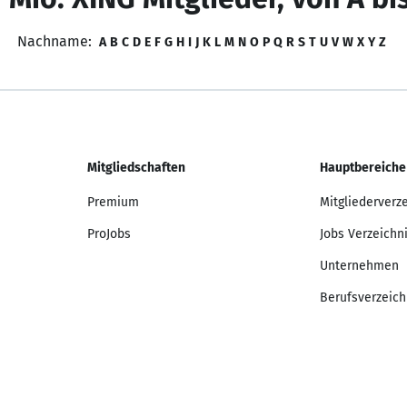
Nachname:
A
B
C
D
E
F
G
H
I
J
K
L
M
N
O
P
Q
R
S
T
U
V
W
X
Y
Z
Mitgliedschaften
Hauptbereiche
Premium
Mitgliederverz
ProJobs
Jobs Verzeichn
Unternehmen
Berufsverzeich