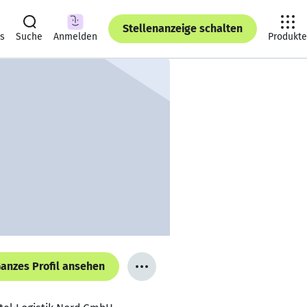
Stellenanzeige schalten
ts
Suche
Anmelden
Produkte
anzes Profil ansehen