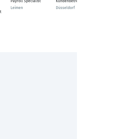
Payroll Specialist
Kundenbetreuer
Mitarbeiter
Warenlogistik
Leimen
Düsseldorf
t
Hamburg