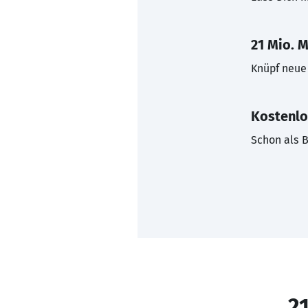
21 Mio. M
Knüpf neue 
Kostenlo
Schon als B
21