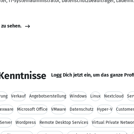
iter, IT-Systemadministrator, Datenschutzbeauftrager, Lademi
e zu sehen.
Kenntnisse
Logg Dich jetzt ein, um das ganze Prof
rung
Verkauf
Angebotserstellung
Windows
Linux
Nextcloud
Ser
exware
Microsoft Office
VMware
Datenschutz
Hyper-V
Customer
Server
Wordpress
Remote Desktop Services
Virtual Private Netwo