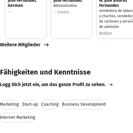
Jose Fernandez
José Fernández
M. José alvarez
German
Fernandez
Administrativo
vendedora de tabac
---
---Centro
y chuches, vendedo
de cartones y servic
de admisión
Badajoz
Weitere Mitglieder
Fähigkeiten und Kenntnisse
Logg Dich jetzt ein, um das ganze Profil zu sehen.
Marketing
Start-up
Coaching
Business Development
Internet Marketing