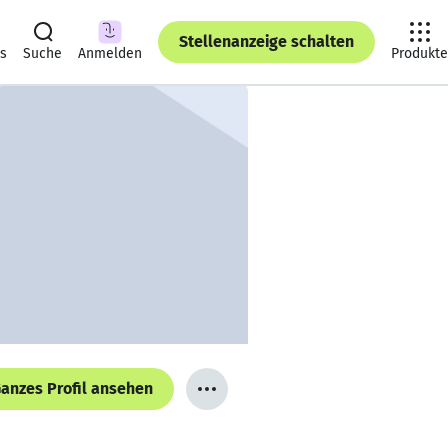
Stellenanzeige schalten
ts
Suche
Anmelden
Produkte
anzes Profil ansehen