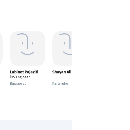
Labinot Pajaziti
Shayan Ali
Georgy Stepanov
iOS Engineer
---
Senior iOS Developer
Bujanovac
Karlsruhe
Berlin