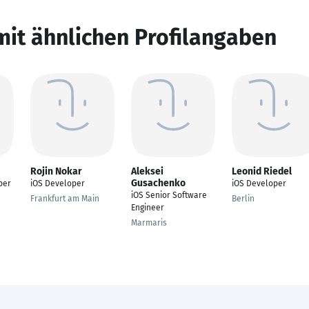
mit ähnlichen Profilangaben
Rojin Nokar
Aleksei
Leonid Riedel
Gusachenko
per
iOS Developer
iOS Developer
iOS Senior Software
Frankfurt am Main
Berlin
Engineer
Marmaris