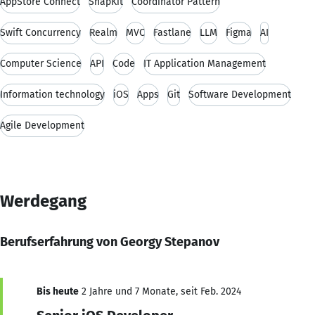
AppStore Connect
SnapKit
Coordinator Pattern
Swift Concurrency
Realm
MVC
Fastlane
LLM
Figma
AI
Computer Science
API
Code
IT Application Management
Information technology
iOS
Apps
Git
Software Development
Agile Development
Werdegang
Berufserfahrung von Georgy Stepanov
Bis heute
2 Jahre und 7 Monate, seit Feb. 2024