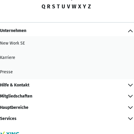
Q
R
S
T
U
V
W
X
Y
Z
Unternehmen
New Work SE
Karriere
Presse
Hilfe & Kontakt
Mitgliedschaften
Hauptbereiche
Services