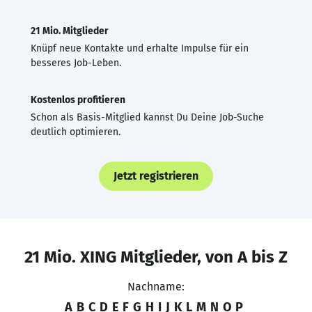
21 Mio. Mitglieder
Knüpf neue Kontakte und erhalte Impulse für ein
besseres Job-Leben.
Kostenlos profitieren
Schon als Basis-Mitglied kannst Du Deine Job-Suche
deutlich optimieren.
Jetzt registrieren
21 Mio. XING Mitglieder, von A bis Z
Nachname:
A
B
C
D
E
F
G
H
I
J
K
L
M
N
O
P