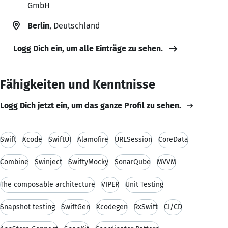
GmbH
Berlin
, Deutschland
Logg Dich ein, um alle Einträge zu sehen.
Fähigkeiten und Kenntnisse
Logg Dich jetzt ein, um das ganze Profil zu sehen.
Swift
Xcode
SwiftUI
Alamofire
URLSession
CoreData
Combine
Swinject
SwiftyMocky
SonarQube
MVVM
The composable architecture
VIPER
Unit Testing
Snapshot testing
SwiftGen
Xcodegen
RxSwift
CI/CD