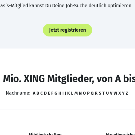
asis-Mitglied kannst Du Deine Job-Suche deutlich optimieren.
Jetzt registrieren
 Mio. XING Mitglieder, von A bi
Nachname:
A
B
C
D
E
F
G
H
I
J
K
L
M
N
O
P
Q
R
S
T
U
V
W
X
Y
Z
Mitgliedschaften
Hauptbereiche