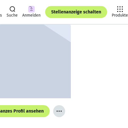
Stellenanzeige schalten
ts
Suche
Anmelden
Produkte
anzes Profil ansehen