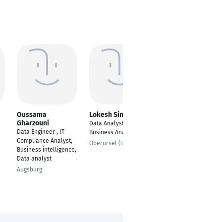
Oussama
Lokesh Singh
Kaio Henrique
Gharzouni
Data Analyst/
---
Data Engineer , IT
Business Analyst
São Paulo
Compliance Analyst,
Oberursel (Taunus)
Business intelligence,
Data analyst
Augsburg