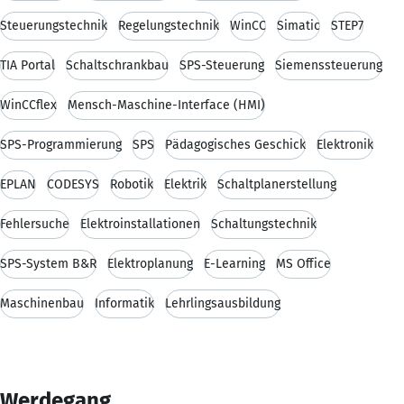
Steuerungstechnik
Regelungstechnik
WinCC
Simatic
STEP7
TIA Portal
Schaltschrankbau
SPS-Steuerung
Siemenssteuerung
WinCCflex
Mensch-Maschine-Interface (HMI)
SPS-Programmierung
SPS
Pädagogisches Geschick
Elektronik
EPLAN
CODESYS
Robotik
Elektrik
Schaltplanerstellung
Fehlersuche
Elektroinstallationen
Schaltungstechnik
SPS-System B&R
Elektroplanung
E-Learning
MS Office
Maschinenbau
Informatik
Lehrlingsausbildung
Werdegang