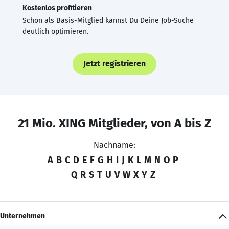
Kostenlos profitieren
Schon als Basis-Mitglied kannst Du Deine Job-Suche
deutlich optimieren.
Jetzt registrieren
21 Mio. XING Mitglieder, von A bis Z
Nachname:
A
B
C
D
E
F
G
H
I
J
K
L
M
N
O
P
Q
R
S
T
U
V
W
X
Y
Z
Unternehmen