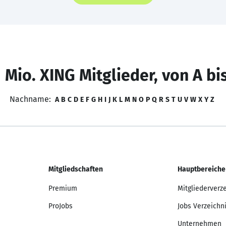
 Mio. XING Mitglieder, von A bi
Nachname:
A
B
C
D
E
F
G
H
I
J
K
L
M
N
O
P
Q
R
S
T
U
V
W
X
Y
Z
Mitgliedschaften
Hauptbereiche
Premium
Mitgliederverz
ProJobs
Jobs Verzeichn
Unternehmen