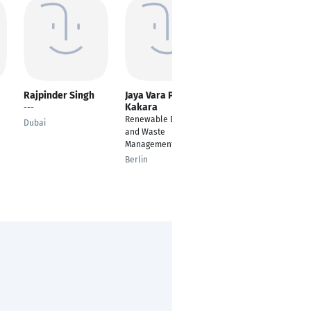
Rajpinder Singh
Jaya Vara Prasad
Mohammad Forhad
Kakara
Hossain
---
Renewable Energy
MITARBEITER DER
Dubai
and Waste
PRODUKTIONSÜBERW
Management
ACHUNG
Berlin
Mühlhausen