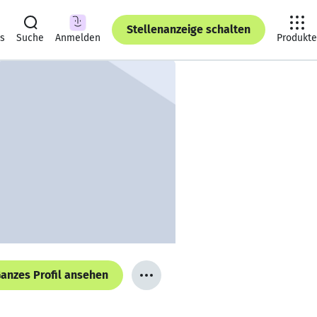
Stellenanzeige schalten
ts
Suche
Anmelden
Produkte
anzes Profil ansehen