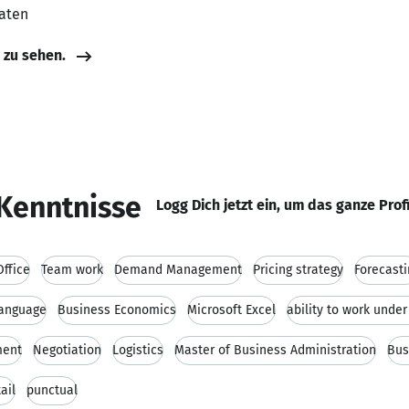
aaten
e zu sehen.
Kenntnisse
Logg Dich jetzt ein, um das ganze Prof
ffice
Team work
Demand Management
Pricing strategy
Forecasti
Language
Business Economics
Microsoft Excel
ability to work unde
ment
Negotiation
Logistics
Master of Business Administration
Bus
ail
punctual