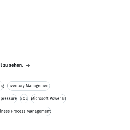
il zu sehen.
ng
Inventory Management
r pressure
SQL
Microsoft Power BI
iness Process Management