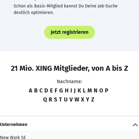
Schon als Basis-Mitglied kannst Du Deine Job-Suche
deutlich optimieren.
Jetzt registrieren
21 Mio. XING Mitglieder, von A bis Z
Nachname:
A
B
C
D
E
F
G
H
I
J
K
L
M
N
O
P
Q
R
S
T
U
V
W
X
Y
Z
Unternehmen
New Work SE