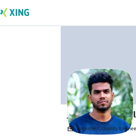
Josephkumar Arul
Angestellt, Quality Engine