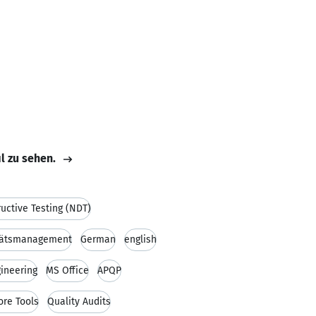
il zu sehen.
uctive Testing (NDT)
tätsmanagement
German
english
ineering
MS Office
APQP
ore Tools
Quality Audits