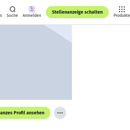
Stellenanzeige schalten
ts
Suche
Anmelden
Produkte
anzes Profil ansehen