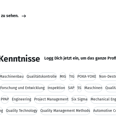
e zu sehen.
Kenntnisse
Logg Dich jetzt ein, um das ganze Prof
Maschinenbau
Qualitätskontrolle
MIG
TIG
POKA-YOKE
Non-Destr
Forschung und Entwicklung
Inspektion
SAP
5S
Maschinen
Quali
PPAP
Engineering
Project Management
Six Sigma
Mechanical Eng
ng
Quality Technology
Quality Management Methods
Automotive C