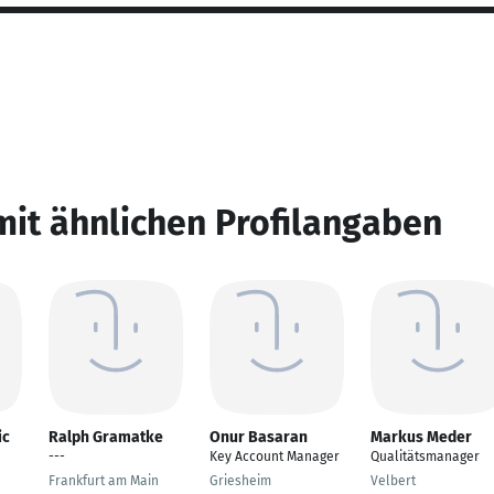
mit ähnlichen Profilangaben
ic
Ralph Gramatke
Onur Basaran
Markus Meder
---
Key Account Manager
Qualitätsmanager
Frankfurt am Main
Griesheim
Velbert