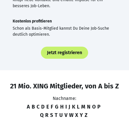
besseres Job-Leben.
Kostenlos profitieren
Schon als Basis-Mitglied kannst Du Deine Job-Suche
deutlich optimieren.
Jetzt registrieren
21 Mio. XING Mitglieder, von A bis Z
Nachname:
A
B
C
D
E
F
G
H
I
J
K
L
M
N
O
P
Q
R
S
T
U
V
W
X
Y
Z