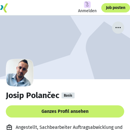
Job posten
Anmelden
Josip Polančec
Basis
Ganzes Profil ansehen
Angestellt, Sachbearbeiter Auftragsabwicklung und