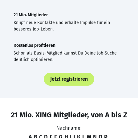
21 Mio. Mitglieder
Knüpf neue Kontakte und erhalte Impulse für ein
besseres Job-Leben.
Kostenlos profitieren
Schon als Basis-Mitglied kannst Du Deine Job-Suche
deutlich optimieren.
Jetzt registrieren
21 Mio. XING Mitglieder, von A bis Z
Nachname:
A
B
C
D
E
F
G
H
I
J
K
L
M
N
O
P