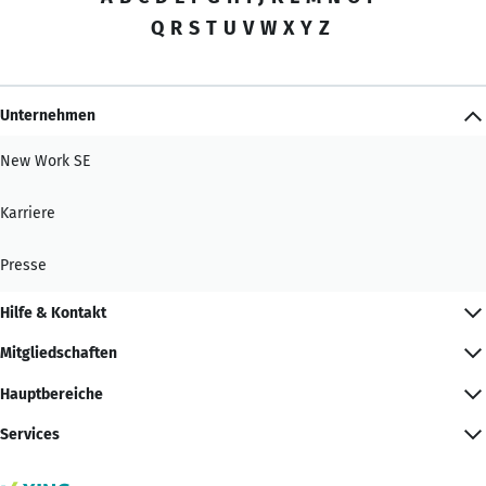
Q
R
S
T
U
V
W
X
Y
Z
Unternehmen
New Work SE
Karriere
Presse
Hilfe & Kontakt
Mitgliedschaften
Hauptbereiche
Services