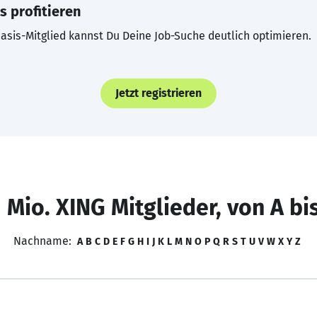
s profitieren
asis-Mitglied kannst Du Deine Job-Suche deutlich optimieren.
Jetzt registrieren
 Mio. XING Mitglieder, von A bi
Nachname:
A
B
C
D
E
F
G
H
I
J
K
L
M
N
O
P
Q
R
S
T
U
V
W
X
Y
Z