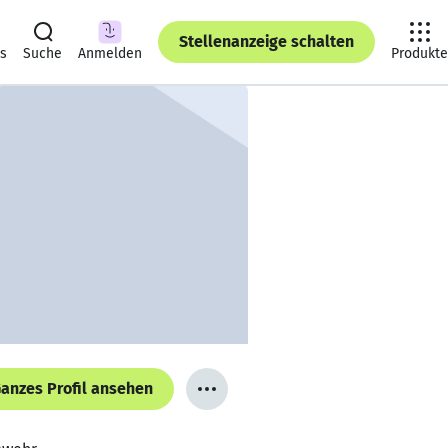
Stellenanzeige schalten
ts
Suche
Anmelden
Produkte
anzes Profil ansehen