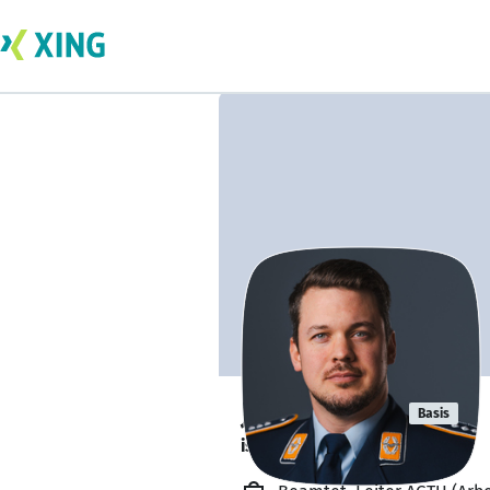
Joss Becker
Basis
ist offen für Projekte. 🔎