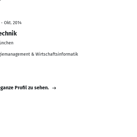
r
 - Okt. 2014
echnik
München
ogiemanagement & Wirtschaftsinformatik
 ganze Profil zu sehen.