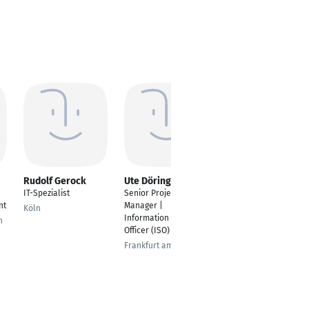
Rudolf Gerock
Ute Döring
David Hoff
IT-Spezialist
Senior Project
Ressortleitung
nt
Manager |
Objektplanung
Köln
Information Security
n
Odernheim am Glan
Officer (ISO)
Frankfurt am Main