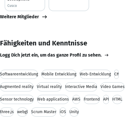
Cusco
Weitere Mitglieder
Fähigkeiten und Kenntnisse
Logg Dich jetzt ein, um das ganze Profil zu sehen.
Softwareentwicklung
Mobile Entwicklung
Web-Entwicklung
C#
Augmented reality
Virtual reality
Interactive Media
Video Games
Sensor technology
Web applications
AWS
Frontend
API
HTML
three.js
webgl
Scrum Master
iOS
Unity