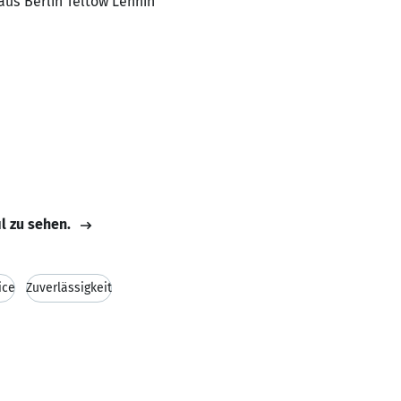
aus Berlin Teltow Lehnin
il zu sehen.
ice
Zuverlässigkeit