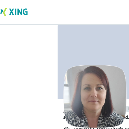
Judith Gänserich
sucht ein neues Team-Mitglied