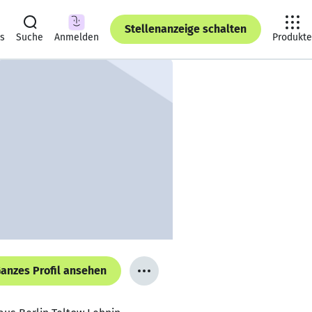
Stellenanzeige schalten
ts
Suche
Anmelden
Produkte
anzes Profil ansehen