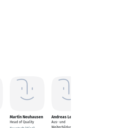
Martin Neuhausen
Andreas Leiberich
Wolfgang Onia
previously Shih
Head of Quality
Aus- und
Leiter Einkauf und
Weiterbildungspädag