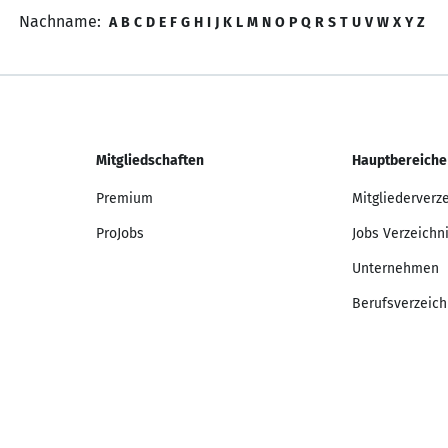
Nachname:
A
B
C
D
E
F
G
H
I
J
K
L
M
N
O
P
Q
R
S
T
U
V
W
X
Y
Z
Mitgliedschaften
Hauptbereiche
Premium
Mitgliederverz
ProJobs
Jobs Verzeichn
Unternehmen
Berufsverzeich