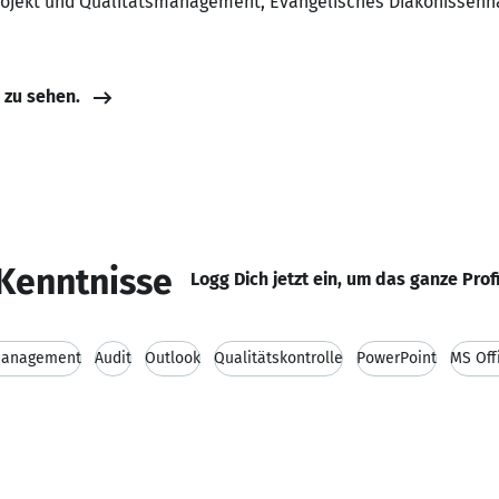
 Projekt und Qualitätsmanagement, Evangelisches Diakonissenh
e zu sehen.
Kenntnisse
Logg Dich jetzt ein, um das ganze Prof
management
Audit
Outlook
Qualitätskontrolle
PowerPoint
MS Off