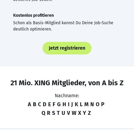
Kostenlos profitieren
Schon als Basis-Mitglied kannst Du Deine Job-Suche
deutlich optimieren.
Jetzt registrieren
21 Mio. XING Mitglieder, von A bis Z
Nachname:
A
B
C
D
E
F
G
H
I
J
K
L
M
N
O
P
Q
R
S
T
U
V
W
X
Y
Z