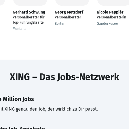
Gerhard Schwung
Georg Metzdorf
Nicole Pappiér
Personalberater für
Personalberater
Personalberaterin
Top-Führungskräfte
Berlin
Ganderkesee
Montabaur
XING – Das Jobs-Netzwerk
 Million Jobs
t XING genau den Job, der wirklich zu Dir passt.