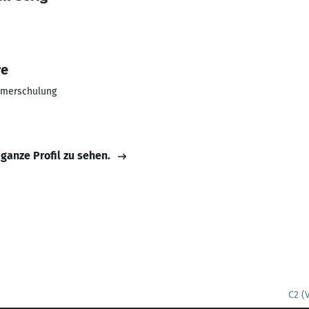
re
ehmerschulung
 ganze Profil zu sehen.
C2 (