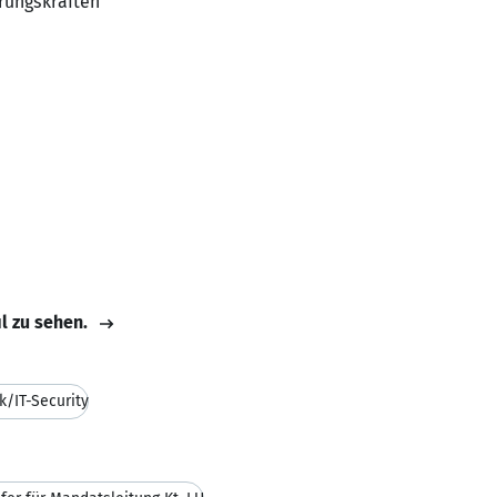
hrungskräften
il zu sehen.
k/IT-Security