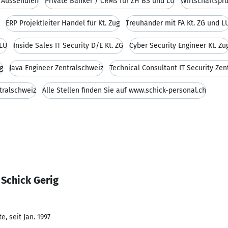
% Aussendien
Private Banker / CRMs für ZH BS und LU
Wirtschaftsprü
ERP Projektleiter Handel für Kt. Zug
Treuhänder mit FA Kt. ZG und L
 LU
Inside Sales IT Security D/E Kt. ZG
Cyber Security Engineer Kt. Zu
g
Java Engineer Zentralschweiz
Technical Consultant IT Security Zen
tralschweiz
Alle Stellen finden Sie auf www.schick-personal.ch
 Schick Gerig
, seit Jan. 1997