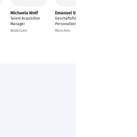
Michaela Wolf
Emanuel Storer
Antonio Ambrosio
Talent Acquisition
Geschäftsführer und
Personalberater /
Manager
Personalberater
Stv. Filialleiter
Bodensee
München
Baden