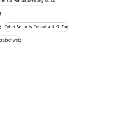
fer für Mandatsleitung Kt. LU
U
g
Cyber Security Consultant Kt. Zug
tralschweiz