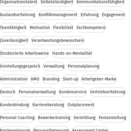
Organisationstalent
Selbstständigkeit
Kommunikationsfähigkeit
Auslandserfahrung
Konfliktmanagement
Erfahrung
Engagement
Teamfähigkeit
Motivation
Flexibilität
Fachkompetenz
Zuverlässigkeit
Verantwortungsbewusstsein
Strukturierte Arbeitsweise
Hands-on-Mentalität
Vorstellungsgespräch
Verwaltung
Personalplanung
Administration
KMU
Branding
Start-up
Arbeitgeber-Marke
Deutsch
Personalverwaltung
Kundenservice
Vertriebserfahrung
Kundenbindung
Karriereberatung
Outplacement
Personal Coaching
Bewerbertraining
Vermittlung
Festanstellung
Karriereplanung
Personalbetreuung
Assessment Center