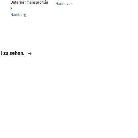
Unternehmensprofilin
Württemberg /
Hannover
g
Bayern
Hamburg
Hildesheim
il zu sehen.