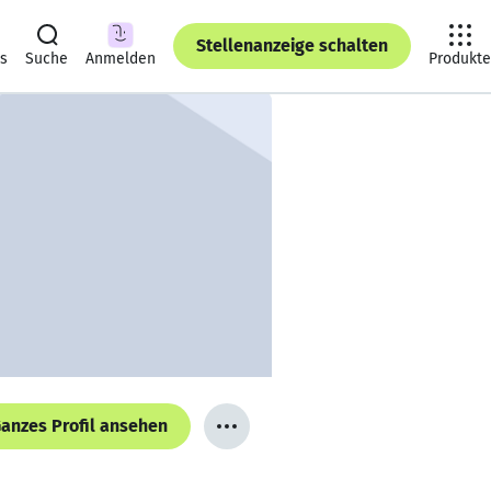
Stellenanzeige schalten
ts
Suche
Anmelden
Produkte
anzes Profil ansehen