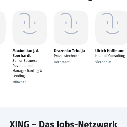
Maximilian J. A.
Drazenko Trkulja
Ulrich Hoffmann
Eberhardt
Prozesstechniker
Head of Consulting
Senior Business
Dornstadt
Viernheim
Development
Manager Banking &
Lending
München
XING – Das Jobs-Netzwerk