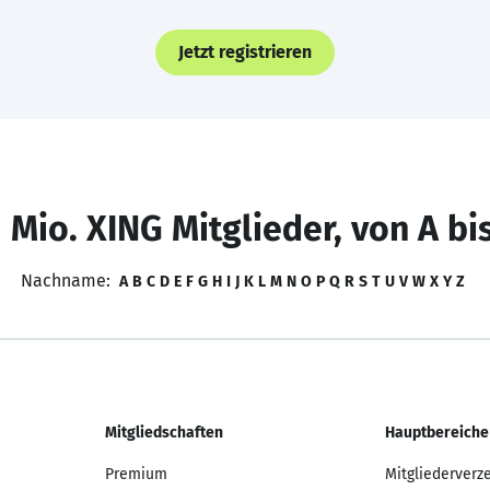
Jetzt registrieren
 Mio. XING Mitglieder, von A bi
Nachname:
A
B
C
D
E
F
G
H
I
J
K
L
M
N
O
P
Q
R
S
T
U
V
W
X
Y
Z
Mitgliedschaften
Hauptbereiche
Premium
Mitgliederverz