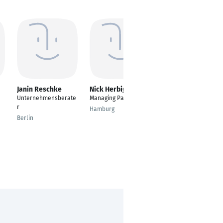
Janin Reschke
Nick Herbig
Marie Rogg
Unternehmensberate
Managing Partner
Trainee Sales &
r
Account Management
Hamburg
Berlin
Berlin