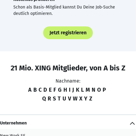
Schon als Basis-Mitglied kannst Du Deine Job-Suche
deutlich optimieren.
Jetzt registrieren
21 Mio. XING Mitglieder, von A bis Z
Nachname:
A
B
C
D
E
F
G
H
I
J
K
L
M
N
O
P
Q
R
S
T
U
V
W
X
Y
Z
Unternehmen
New Work SE