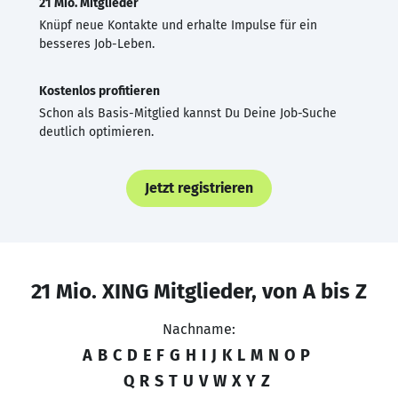
21 Mio. Mitglieder
Knüpf neue Kontakte und erhalte Impulse für ein
besseres Job-Leben.
Kostenlos profitieren
Schon als Basis-Mitglied kannst Du Deine Job-Suche
deutlich optimieren.
Jetzt registrieren
21 Mio. XING Mitglieder, von A bis Z
Nachname:
A
B
C
D
E
F
G
H
I
J
K
L
M
N
O
P
Q
R
S
T
U
V
W
X
Y
Z