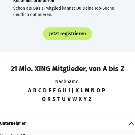
Kostenlos profitieren
Schon als Basis-Mitglied kannst Du Deine Job-Suche
deutlich optimieren.
Jetzt registrieren
21 Mio. XING Mitglieder, von A bis Z
Nachname:
A
B
C
D
E
F
G
H
I
J
K
L
M
N
O
P
Q
R
S
T
U
V
W
X
Y
Z
Unternehmen