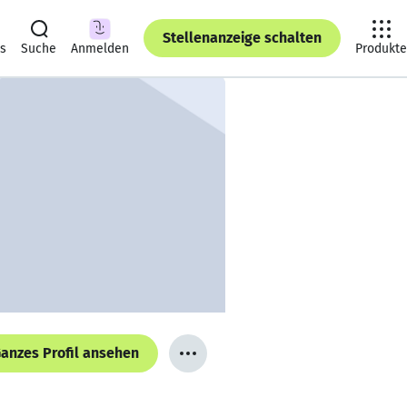
Stellenanzeige schalten
ts
Suche
Anmelden
Produkte
anzes Profil ansehen