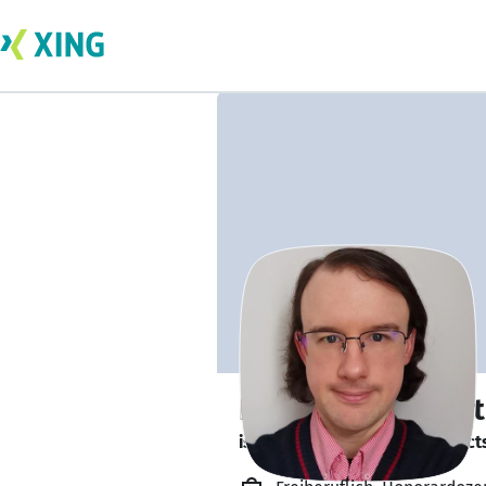
Dr. Jürgen Seufert
is looking for freelance project