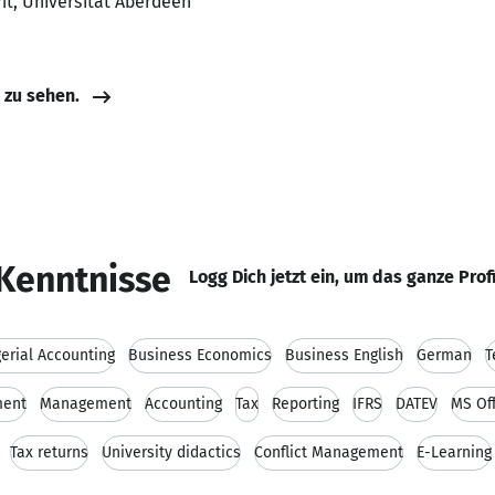
nt, Universität Aberdeen
e zu sehen.
Kenntnisse
Logg Dich jetzt ein, um das ganze Prof
erial Accounting
Business Economics
Business English
German
T
ment
Management
Accounting
Tax
Reporting
IFRS
DATEV
MS Of
Tax returns
University didactics
Conflict Management
E-Learning