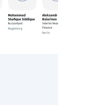
Muhammad
Aleksandr
Ahmed Zawal
Shafique Siddique
Boiarinov
FINANZ- UND
Accountant
Interim Head of
VERWALTUNGSLEITER
Finance
Magdeburg
Gemünden an der
Berlin
Wohra