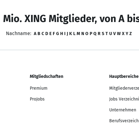
 Mio. XING Mitglieder, von A bi
Nachname:
A
B
C
D
E
F
G
H
I
J
K
L
M
N
O
P
Q
R
S
T
U
V
W
X
Y
Z
Mitgliedschaften
Hauptbereiche
Premium
Mitgliederverz
ProJobs
Jobs Verzeichn
Unternehmen
Berufsverzeich