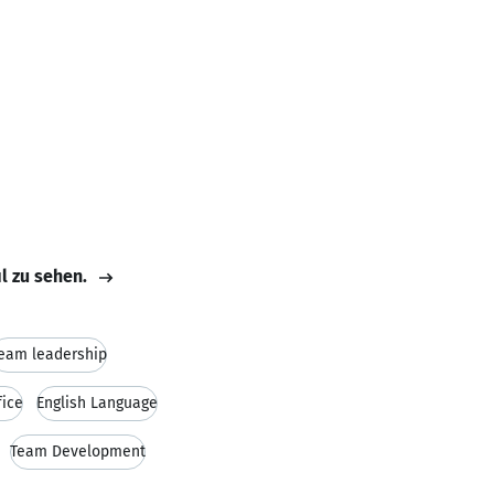
il zu sehen.
eam leadership
fice
English Language
Team Development