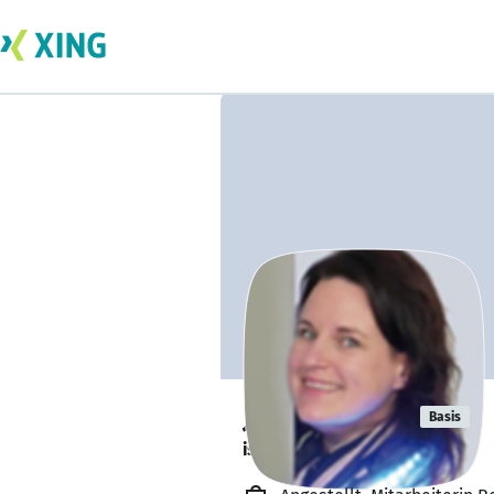
Juli Haegele
Basis
ist gesund und munter. 🥦