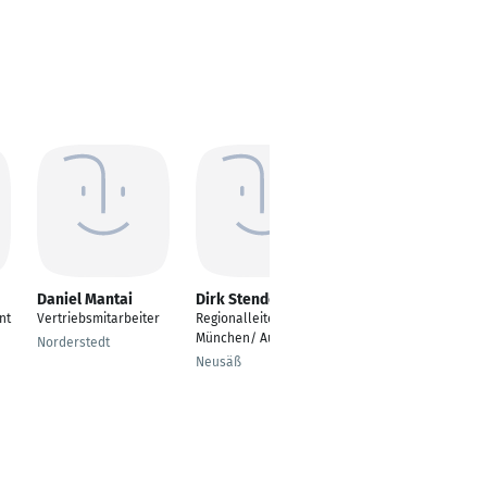
Daniel Mantai
Dirk Stender
Alexander
Hagenbrock
nt
Vertriebsmitarbeiter
Regionalleiter
Regionalleiter
München/ Augsburg
Norderstedt
Prien, Bayern,
Neusäß
Deutschland