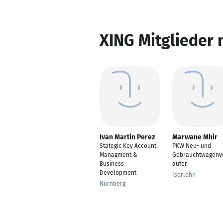
XING Mitglieder 
Ivan Martin Perez
Marwane Mhir
Stategic Key Account
PKW Neu- und
Managment &
Gebrauchtwagenv
Business
äufer
Development
Iserlohn
Nürnberg