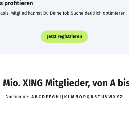
s profitieren
asis-Mitglied kannst Du Deine Job-Suche deutlich optimieren.
Jetzt registrieren
 Mio. XING Mitglieder, von A bi
Nachname:
A
B
C
D
E
F
G
H
I
J
K
L
M
N
O
P
Q
R
S
T
U
V
W
X
Y
Z