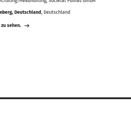
 Recruiting/Headhunting, Societät Pumas GmbH
mberg, Deutschland
, Deutschland
e zu sehen.