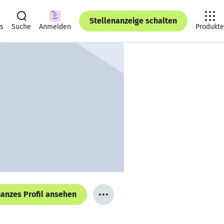
Stellenanzeige schalten
ts
Suche
Anmelden
Produkte
anzes Profil ansehen