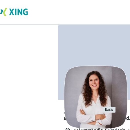
Julia Beisl
Basis
sucht ein neues Team-Mitglied