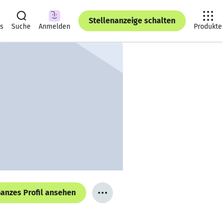
Stellenanzeige schalten
ts
Suche
Anmelden
Produkte
anzes Profil ansehen