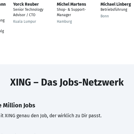
ann
Yorck Reuber
Michel Martens
Michael Linberg
Senior Technology
Shop- & Support-
Betriebsführung
Advisor / CTO
Manager
Bonn
ung
Kuala Lumpur
Hamburg
olg
XING – Das Jobs-Netzwerk
 Million Jobs
t XING genau den Job, der wirklich zu Dir passt.