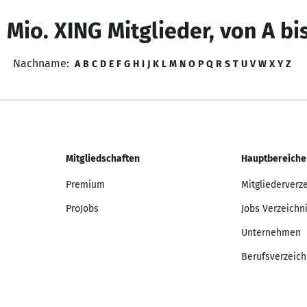
 Mio. XING Mitglieder, von A bi
Nachname:
A
B
C
D
E
F
G
H
I
J
K
L
M
N
O
P
Q
R
S
T
U
V
W
X
Y
Z
Mitgliedschaften
Hauptbereiche
Premium
Mitgliederverz
ProJobs
Jobs Verzeichn
Unternehmen
Berufsverzeich