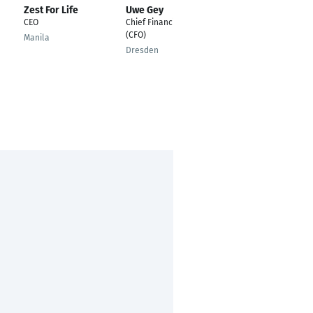
Zest For Life
Uwe Gey
Patrick Ernst
CEO
Chief Financial Officer
Country Manager
(CFO)
Germany
Manila
Dresden
Düsseldorf