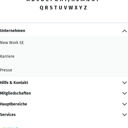
Q
R
S
T
U
V
W
X
Y
Z
Unternehmen
New Work SE
Karriere
Presse
Hilfe & Kontakt
Mitgliedschaften
Hauptbereiche
Services