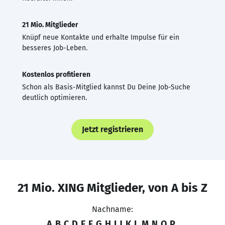
21 Mio. Mitglieder
Knüpf neue Kontakte und erhalte Impulse für ein
besseres Job-Leben.
Kostenlos profitieren
Schon als Basis-Mitglied kannst Du Deine Job-Suche
deutlich optimieren.
Jetzt registrieren
21 Mio. XING Mitglieder, von A bis Z
Nachname:
A
B
C
D
E
F
G
H
I
J
K
L
M
N
O
P