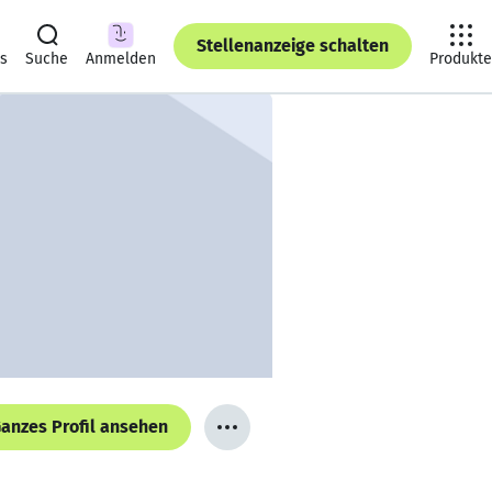
Stellenanzeige schalten
ts
Suche
Anmelden
Produkte
anzes Profil ansehen