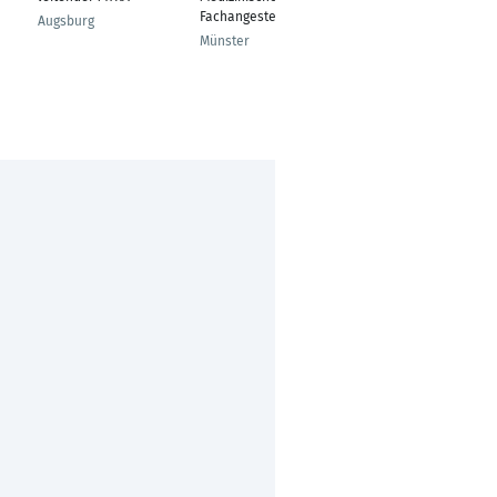
Fachangestellte
technischer
Augsburg
Radiologieassistent
Münster
Koblenz