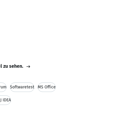
il zu sehen.
rum
Softwaretest
MS Office
iJ IDEA