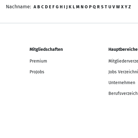
Nachname:
A
B
C
D
E
F
G
H
I
J
K
L
M
N
O
P
Q
R
S
T
U
V
W
X
Y
Z
Mitgliedschaften
Hauptbereiche
Premium
Mitgliederverz
ProJobs
Jobs Verzeichn
Unternehmen
Berufsverzeich