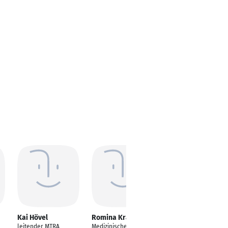
Kai Hövel
Romina Krause
Kushtrim Fetahi
leitender MTRA
Medizinische
Medizinisch-