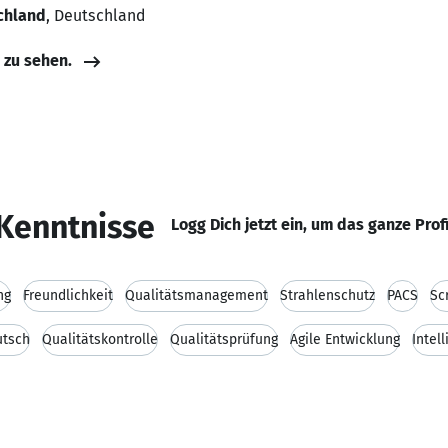
chland
, Deutschland
e zu sehen.
Kenntnisse
Logg Dich jetzt ein, um das ganze Prof
ng
Freundlichkeit
Qualitätsmanagement
Strahlenschutz
PACS
Sc
utsch
Qualitätskontrolle
Qualitätsprüfung
Agile Entwicklung
Intell