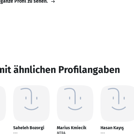
 ganze Profil zu sehen.
mit ähnlichen Profilangaben
Saheleh Bozorgi
Marius Kmiecik
Hasan Kayış
---
MTRA
---