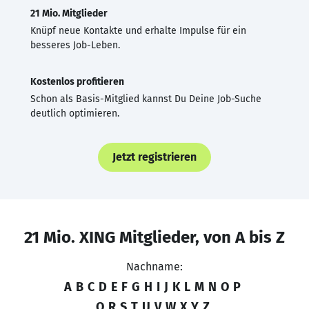
21 Mio. Mitglieder
Knüpf neue Kontakte und erhalte Impulse für ein
besseres Job-Leben.
Kostenlos profitieren
Schon als Basis-Mitglied kannst Du Deine Job-Suche
deutlich optimieren.
Jetzt registrieren
21 Mio. XING Mitglieder, von A bis Z
Nachname:
A
B
C
D
E
F
G
H
I
J
K
L
M
N
O
P
Q
R
S
T
U
V
W
X
Y
Z