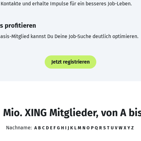
Kontakte und erhalte Impulse für ein besseres Job-Leben.
s profitieren
asis-Mitglied kannst Du Deine Job-Suche deutlich optimieren.
Jetzt registrieren
 Mio. XING Mitglieder, von A bi
Nachname:
A
B
C
D
E
F
G
H
I
J
K
L
M
N
O
P
Q
R
S
T
U
V
W
X
Y
Z