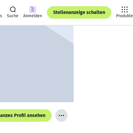
Stellenanzeige schalten
ts
Suche
Anmelden
Produkte
anzes Profil ansehen