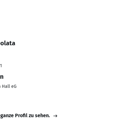
Dolata
1
in
 Hall eG
 ganze Profil zu sehen.