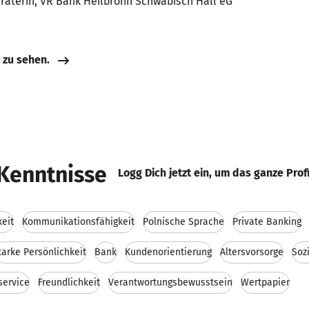
eraterin, VR Bank Heilbronn Schwäbisch Hall eG
e zu sehen.
Kenntnisse
Logg Dich jetzt ein, um das ganze Prof
keit
Kommunikationsfähigkeit
Polnische Sprache
Private Banking
tarke Persönlichkeit
Bank
Kundenorientierung
Altersvorsorge
Soz
ervice
Freundlichkeit
Verantwortungsbewusstsein
Wertpapier