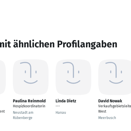
mit ähnlichen Profilangaben
Paulina Reinmold
Linda Dietz
David Nowak
Hospizkoordinatorin
---
Verkaufsgebietsleit
ent
West
Neustadt am
Hanau
Rübenberge
Meerbusch