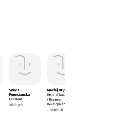
Sylwia
Maciej Brykczynski
Leonard Dreger
Pomezanska
er
Head of DACH Market
Software Consultant
Assistent
| Business
Ahrensburg
Development
Dötlingen
Tiefenbach