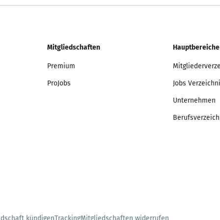
Mitgliedschaften
Hauptbereiche
Premium
Mitgliederverz
ProJobs
Jobs Verzeichn
Unternehmen
Berufsverzeich
edschaft kündigen
Tracking
Mitgliedschaften widerrufen