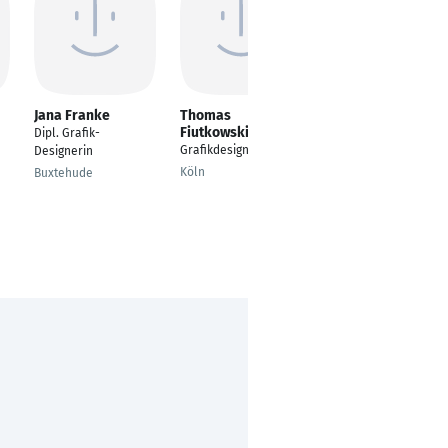
Jana Franke
Thomas
Romana Roithner
Fiutkowski
Dipl. Grafik-
Grafik-Designerin
Grafikdesigner
Designerin
Vienna
Köln
Buxtehude