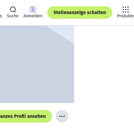
Stellenanzeige schalten
ts
Suche
Anmelden
Produkte
anzes Profil ansehen