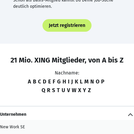
Schon als Basis-Mitglied kannst Du Deine Job-Suche
deutlich optimieren.
Jetzt registrieren
21 Mio. XING Mitglieder, von A bis Z
Nachname:
A
B
C
D
E
F
G
H
I
J
K
L
M
N
O
P
Q
R
S
T
U
V
W
X
Y
Z
Unternehmen
New Work SE