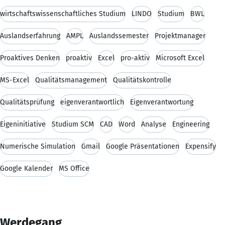
wirtschaftswissenschaftliches Studium
LINDO
Studium
BWL
Auslandserfahrung
AMPL
Auslandssemester
Projektmanager
Proaktives Denken
proaktiv
Excel
pro-aktiv
Microsoft Excel
MS-Excel
Qualitätsmanagement
Qualitätskontrolle
Qualitätsprüfung
eigenverantwortlich
Eigenverantwortung
Eigeninitiative
Studium SCM
CAD
Word
Analyse
Engineering
Numerische Simulation
Gmail
Google Präsentationen
Expensify
Google Kalender
MS Office
Werdegang