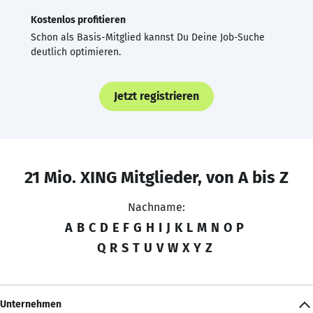
Kostenlos profitieren
Schon als Basis-Mitglied kannst Du Deine Job-Suche
deutlich optimieren.
Jetzt registrieren
21 Mio. XING Mitglieder, von A bis Z
Nachname:
A
B
C
D
E
F
G
H
I
J
K
L
M
N
O
P
Q
R
S
T
U
V
W
X
Y
Z
Unternehmen