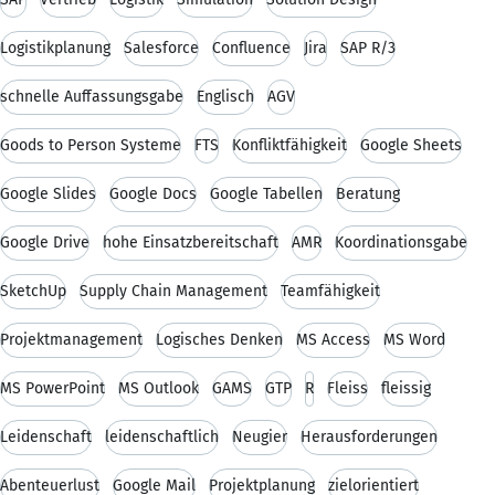
Logistikplanung
Salesforce
Confluence
Jira
SAP R/3
schnelle Auffassungsgabe
Englisch
AGV
Goods to Person Systeme
FTS
Konfliktfähigkeit
Google Sheets
Google Slides
Google Docs
Google Tabellen
Beratung
Google Drive
hohe Einsatzbereitschaft
AMR
Koordinationsgabe
SketchUp
Supply Chain Management
Teamfähigkeit
Projektmanagement
Logisches Denken
MS Access
MS Word
MS PowerPoint
MS Outlook
GAMS
GTP
R
Fleiss
fleissig
Leidenschaft
leidenschaftlich
Neugier
Herausforderungen
Abenteuerlust
Google Mail
Projektplanung
zielorientiert