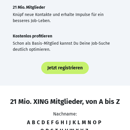
21 Mio. Mitglieder
Knüpf neue Kontakte und erhalte Impulse für ein
besseres Job-Leben.
Kostenlos profitieren
Schon als Basis-Mitglied kannst Du Deine Job-Suche
deutlich optimieren.
Jetzt registrieren
21 Mio. XING Mitglieder, von A bis Z
Nachname:
A
B
C
D
E
F
G
H
I
J
K
L
M
N
O
P