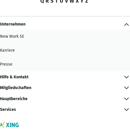
Q
R
S
T
U
V
W
X
Y
Z
Unternehmen
New Work SE
Karriere
Presse
Hilfe & Kontakt
Mitgliedschaften
Hauptbereiche
Services